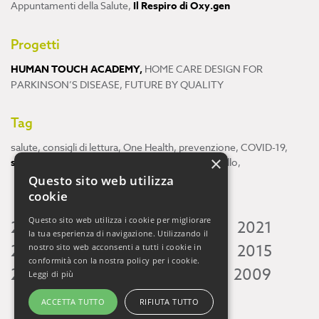
Appuntamenti della Salute
,
Il Respiro di Oxy.gen
Progetti
HUMAN TOUCH ACADEMY
,
HOME CARE DESIGN FOR
PARKINSON’S DISEASE
,
FUTURE BY QUALITY
Tag
salute
,
consigli di lettura
,
One Health
,
prevenzione
,
COVID-19
,
×
scienza
,
ricerca
,
Neuroscienze
,
ambiente
,
cervello
,
Questo sito web utilizza
cookie
Questo sito web utilizza i cookie per migliorare
2026
2025
2024
2023
2022
2021
la tua esperienza di navigazione. Utilizzando il
2020
2019
2018
2017
2016
2015
nostro sito web acconsenti a tutti i cookie in
conformità con la nostra policy per i cookie.
2014
2013
2012
2011
2010
2009
Leggi di più
ACCETTA TUTTO
RIFIUTA TUTTO