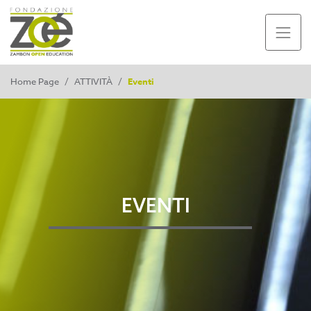
Home Page
/
ATTIVITÀ
/
Eventi
EVENTI