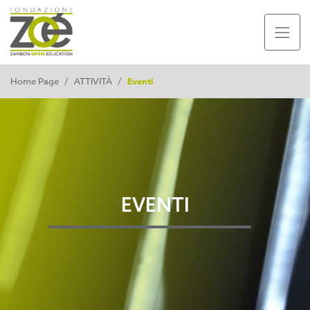
Home Page
/
ATTIVITÀ
/
Eventi
EVENTI