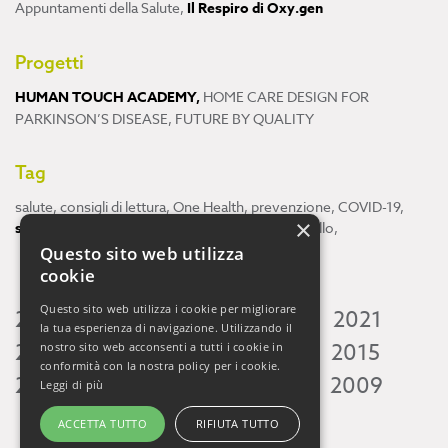
Appuntamenti della Salute
,
Il Respiro di Oxy.gen
Progetti
HUMAN TOUCH ACADEMY
,
HOME CARE DESIGN FOR
PARKINSON’S DISEASE
,
FUTURE BY QUALITY
Tag
salute
,
consigli di lettura
,
One Health
,
prevenzione
,
COVID-19
,
×
scienza
,
ricerca
,
Neuroscienze
,
ambiente
,
cervello
,
Questo sito web utilizza
cookie
Questo sito web utilizza i cookie per migliorare
2026
2025
2024
2023
2022
2021
la tua esperienza di navigazione. Utilizzando il
2020
2019
2018
2017
2016
2015
nostro sito web acconsenti a tutti i cookie in
conformità con la nostra policy per i cookie.
2014
2013
2012
2011
2010
2009
Leggi di più
ACCETTA TUTTO
RIFIUTA TUTTO