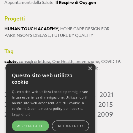
Appuntamenti della Salute
,
Il Respiro di Oxy.gen
Progetti
HUMAN TOUCH ACADEMY
,
HOME CARE DESIGN FOR
PARKINSON’S DISEASE
,
FUTURE BY QUALITY
Tag
salute
,
consigli di lettura
,
One Health
,
prevenzione
,
COVID-19
,
×
scienza
,
ricerca
,
Neuroscienze
,
ambiente
,
cervello
,
Questo sito web utilizza
cookie
Questo sito web utilizza i cookie per migliorare
2026
2025
2024
2023
2022
2021
la tua esperienza di navigazione. Utilizzando il
2020
2019
2018
2017
2016
2015
nostro sito web acconsenti a tutti i cookie in
conformità con la nostra policy per i cookie.
2014
2013
2012
2011
2010
2009
Leggi di più
ACCETTA TUTTO
RIFIUTA TUTTO