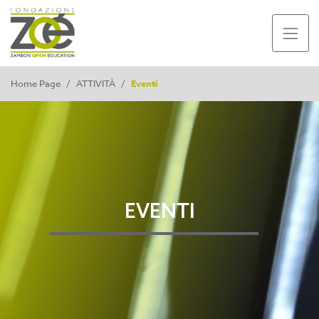
Home Page
/
ATTIVITÀ
/
Eventi
EVENTI