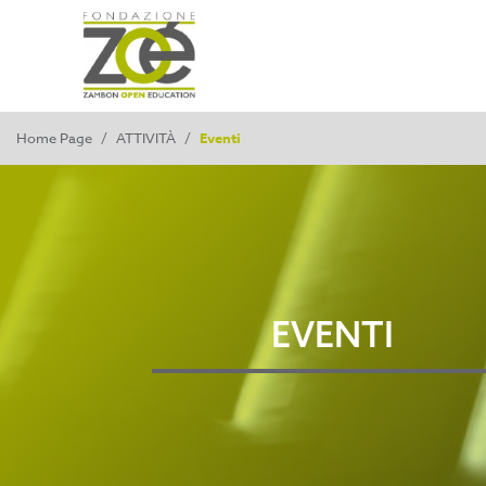
Home Page
/
ATTIVITÀ
/
Eventi
EVENTI