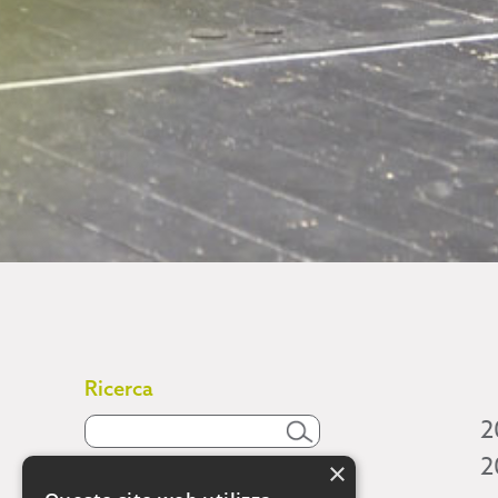
Ricerca
2
2
×
Attività