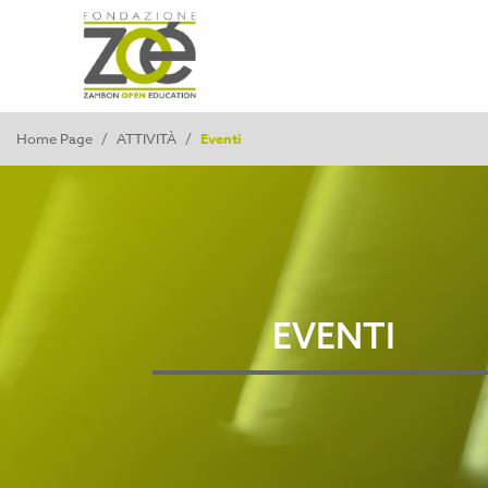
Home Page
/
ATTIVITÀ
/
Eventi
EVENTI