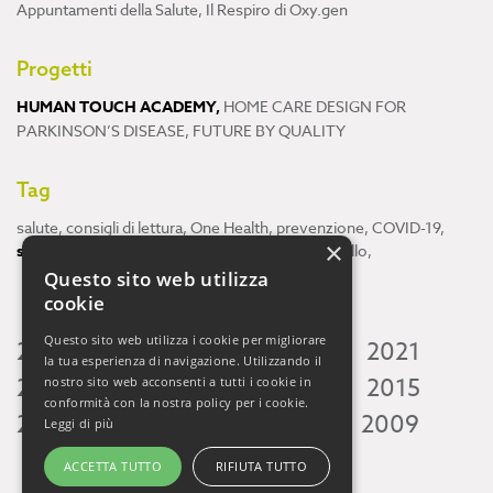
Appuntamenti della Salute
,
Il Respiro di Oxy.gen
Progetti
HUMAN TOUCH ACADEMY
,
HOME CARE DESIGN FOR
PARKINSON’S DISEASE
,
FUTURE BY QUALITY
Tag
salute
,
consigli di lettura
,
One Health
,
prevenzione
,
COVID-19
,
×
scienza
,
ricerca
,
Neuroscienze
,
ambiente
,
cervello
,
Questo sito web utilizza
cookie
Questo sito web utilizza i cookie per migliorare
2026
2025
2024
2023
2022
2021
la tua esperienza di navigazione. Utilizzando il
2020
2019
2018
2017
2016
2015
nostro sito web acconsenti a tutti i cookie in
conformità con la nostra policy per i cookie.
2014
2013
2012
2011
2010
2009
Leggi di più
ACCETTA TUTTO
RIFIUTA TUTTO