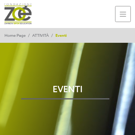
Home Page
/
ATTIVITÀ
/
Eventi
EVENTI