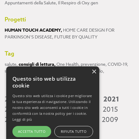
Appuntamenti della Salute
,
Il Respiro di Oxy.gen
Progetti
HUMAN TOUCH ACADEMY
,
HOME CARE DESIGN FOR
PARKINSON’S DISEASE
,
FUTURE BY QUALITY
Tag
salute
,
consigli di lettura
,
One Health
,
prevenzione
,
COVID-19
,
×
scienza
,
ricerca
,
Neuroscienze
,
ambiente
,
cervello
,
Questo sito web utilizza
cookie
Questo sito web utilizza i cookie per migliorare
2026
2025
2024
2023
2022
2021
la tua esperienza di navigazione. Utilizzando il
2020
2019
2018
2017
2016
2015
nostro sito web acconsenti a tutti i cookie in
conformità con la nostra policy per i cookie.
2014
2013
2012
2011
2010
2009
Leggi di più
ACCETTA TUTTO
RIFIUTA TUTTO