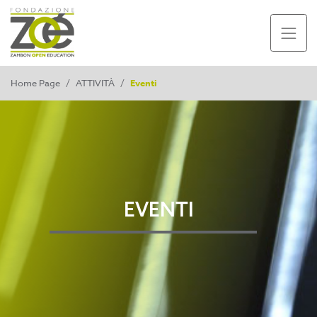
Home Page
/
ATTIVITÀ
/
Eventi
EVENTI