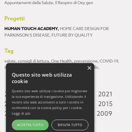
Appuntamenti della Salute
,
Il Respiro di Oxy.gen
Progetti
HUMAN TOUCH ACADEMY
,
HOME CARE DESIGN FOR
PARKINSON’S DISEASE
,
FUTURE BY QUALITY
Tag
salute
,
consigli di lettura
,
One Health
,
prevenzione
,
COVID-19
,
×
scienza
,
ricerca
,
Neuroscienze
,
ambiente
,
cervello
,
Questo sito web utilizza
cookie
Questo sito web utilizza i cookie per migliorare
2026
2025
2024
2023
2022
2021
la tua esperienza di navigazione. Utilizzando il
2020
2019
2018
2017
2016
2015
nostro sito web acconsenti a tutti i cookie in
conformità con la nostra policy per i cookie.
2014
2013
2012
2011
2010
2009
Leggi di più
ACCETTA TUTTO
RIFIUTA TUTTO