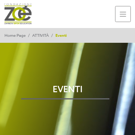
Home Page
/
ATTIVITÀ
/
Eventi
EVENTI