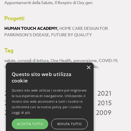
Appuntamenti della Salute
,
Il Respiro di Oxy.gen
Progetti
HUMAN TOUCH ACADEMY
,
HOME CARE DESIGN FOR
PARKINSON’S DISEASE
,
FUTURE BY QUALITY
Tag
salute
,
consigli di lettura
,
One Health
,
prevenzione
,
COVID-19
,
×
scienza
,
ricerca
,
Neuroscienze
,
ambiente
,
cervello
,
Questo sito web utilizza
cookie
Questo sito web utilizza i cookie per migliorare
2026
2025
2024
2023
2022
2021
la tua esperienza di navigazione. Utilizzando il
2020
2019
2018
2017
2016
2015
nostro sito web acconsenti a tutti i cookie in
conformità con la nostra policy per i cookie.
2014
2013
2012
2011
2010
2009
Leggi di più
ACCETTA TUTTO
RIFIUTA TUTTO