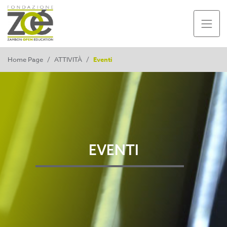
Home Page
/
ATTIVITÀ
/
Eventi
EVENTI