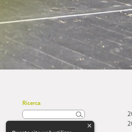
Ricerca
2
2
×
Attività