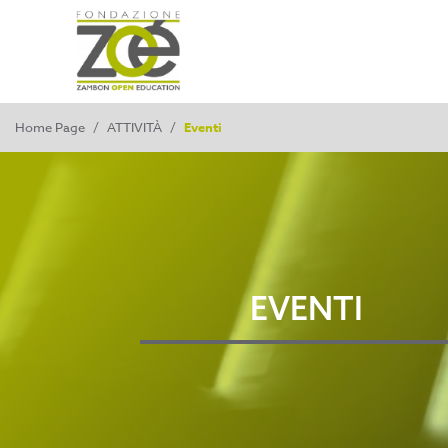
Home Page
/
ATTIVITÀ
/
Eventi
EVENTI