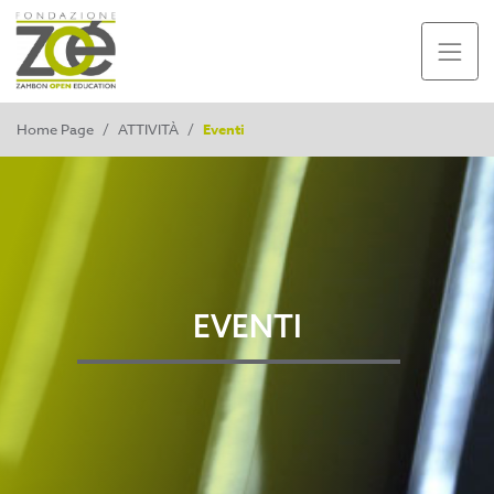
Home Page
/
ATTIVITÀ
/
Eventi
EVENTI