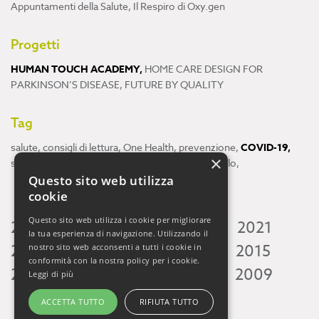
Appuntamenti della Salute
,
Il Respiro di Oxy.gen
Progetti
HUMAN TOUCH ACADEMY
,
HOME CARE DESIGN FOR
PARKINSON’S DISEASE
,
FUTURE BY QUALITY
Tag
salute
,
consigli di lettura
,
One Health
,
prevenzione
,
COVID-19
,
×
scienza
,
ricerca
,
Neuroscienze
,
ambiente
,
cervello
,
Questo sito web utilizza
cookie
Questo sito web utilizza i cookie per migliorare
2026
2025
2024
2023
2022
2021
la tua esperienza di navigazione. Utilizzando il
2020
2019
2018
2017
2016
2015
nostro sito web acconsenti a tutti i cookie in
conformità con la nostra policy per i cookie.
2014
2013
2012
2011
2010
2009
Leggi di più
ACCETTA TUTTO
RIFIUTA TUTTO