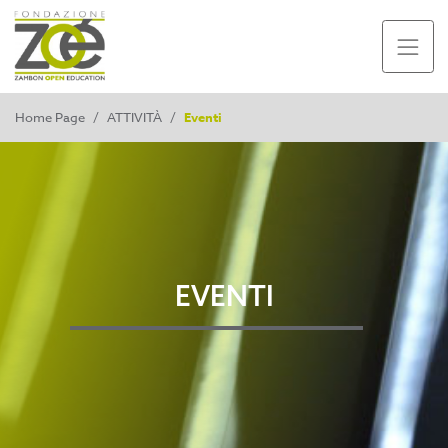
Home Page
/
ATTIVITÀ
/
Eventi
EVENTI