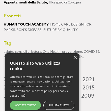
Appuntamenti della Salute
,
Il Respiro di Oxy.gen
Progetti
HUMAN TOUCH ACADEMY
,
HOME CARE DESIGN FOR
PARKINSON’S DISEASE
,
FUTURE BY QUALITY
Tag
salute
,
consigli di lettura
,
One Health
,
prevenzione
,
COVID-19
,
×
scienza
,
ricerca
,
Neuroscienze
,
ambiente
,
cervello
,
Questo sito web utilizza
cookie
Questo sito web utilizza i cookie per migliorare
2026
2025
2024
2023
2022
2021
la tua esperienza di navigazione. Utilizzando il
2020
2019
2018
2017
2016
2015
nostro sito web acconsenti a tutti i cookie in
conformità con la nostra policy per i cookie.
2014
2013
2012
2011
2010
2009
Leggi di più
ACCETTA TUTTO
RIFIUTA TUTTO