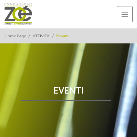
Home Page
/
ATTIVITÀ
/
Eventi
EVENTI