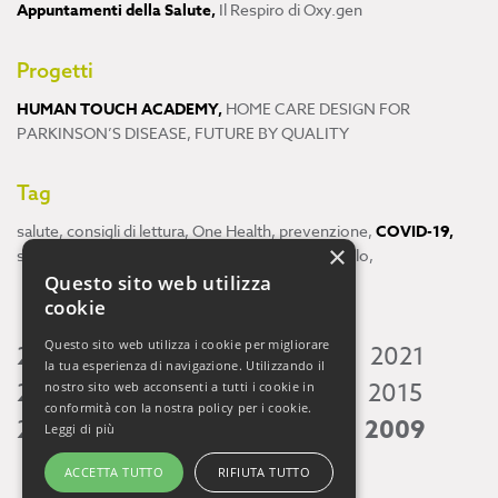
Appuntamenti della Salute
,
Il Respiro di Oxy.gen
Progetti
HUMAN TOUCH ACADEMY
,
HOME CARE DESIGN FOR
PARKINSON’S DISEASE
,
FUTURE BY QUALITY
Tag
salute
,
consigli di lettura
,
One Health
,
prevenzione
,
COVID-19
,
×
scienza
,
ricerca
,
Neuroscienze
,
ambiente
,
cervello
,
Questo sito web utilizza
cookie
Questo sito web utilizza i cookie per migliorare
2026
2025
2024
2023
2022
2021
la tua esperienza di navigazione. Utilizzando il
2020
2019
2018
2017
2016
2015
nostro sito web acconsenti a tutti i cookie in
conformità con la nostra policy per i cookie.
2014
2013
2012
2011
2010
2009
Leggi di più
ACCETTA TUTTO
RIFIUTA TUTTO