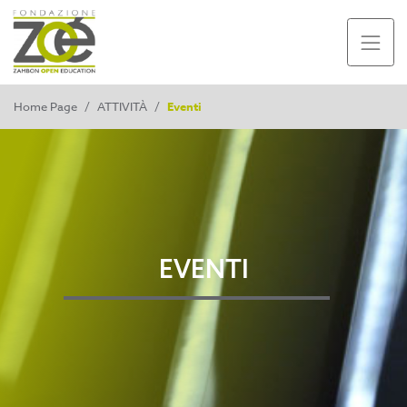
Home Page
/
ATTIVITÀ
/
Eventi
EVENTI