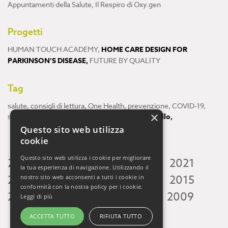
Appuntamenti della Salute
,
Il Respiro di Oxy.gen
Progetti
HUMAN TOUCH ACADEMY
,
HOME CARE DESIGN FOR
PARKINSON’S DISEASE
,
FUTURE BY QUALITY
Tag
salute
,
consigli di lettura
,
One Health
,
prevenzione
,
COVID-19
,
×
scienza
,
ricerca
,
Neuroscienze
,
ambiente
,
cervello
,
Questo sito web utilizza
cookie
Questo sito web utilizza i cookie per migliorare
2026
2025
2024
2023
2022
2021
la tua esperienza di navigazione. Utilizzando il
2020
2019
2018
2017
2016
2015
nostro sito web acconsenti a tutti i cookie in
conformità con la nostra policy per i cookie.
2014
2013
2012
2011
2010
2009
Leggi di più
ACCETTA TUTTO
RIFIUTA TUTTO