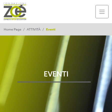
Home Page
/
ATTIVITÀ
/
Eventi
EVENTI