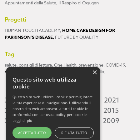
Appuntamenti della Salute
,
Il Respiro di Oxy.gen
Progetti
HUMAN TOUCH ACADEMY
,
HOME CARE DESIGN FOR
PARKINSON’S DISEASE
,
FUTURE BY QUALITY
Tag
salute
,
consigli di lettura
,
One Health
,
prevenzione
,
COVID-19
,
×
scienza
,
ricerca
,
Neuroscienze
,
ambiente
,
cervello
,
Questo sito web utilizza
cookie
Questo sito web utilizza i cookie per migliorare
2026
2025
2024
2023
2022
2021
la tua esperienza di navigazione. Utilizzando il
2020
2019
2018
2017
2016
2015
nostro sito web acconsenti a tutti i cookie in
conformità con la nostra policy per i cookie.
2014
2013
2012
2011
2010
2009
Leggi di più
ACCETTA TUTTO
RIFIUTA TUTTO