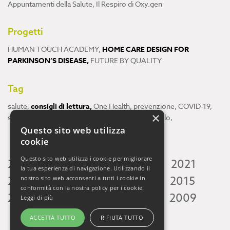
Appuntamenti della Salute
,
Il Respiro di Oxy.gen
Progetti
HUMAN TOUCH ACADEMY
,
HOME CARE DESIGN FOR
PARKINSON’S DISEASE
,
FUTURE BY QUALITY
Tag
salute
,
consigli di lettura
,
One Health
,
prevenzione
,
COVID-19
,
×
scienza
,
ricerca
,
Neuroscienze
,
ambiente
,
cervello
,
Questo sito web utilizza
cookie
Questo sito web utilizza i cookie per migliorare
2026
2025
2024
2023
2022
2021
la tua esperienza di navigazione. Utilizzando il
2020
2019
2018
2017
2016
2015
nostro sito web acconsenti a tutti i cookie in
conformità con la nostra policy per i cookie.
2014
2013
2012
2011
2010
2009
Leggi di più
ACCETTA TUTTO
RIFIUTA TUTTO