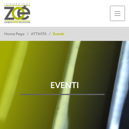
Home Page
/
ATTIVITÀ
/
Eventi
EVENTI