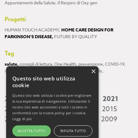
Appuntamenti della Salute
,
Il Respiro di Oxy.gen
Progetti
HUMAN TOUCH ACADEMY
,
HOME CARE DESIGN FOR
PARKINSON’S DISEASE
,
FUTURE BY QUALITY
Tag
salute
,
consigli di lettura
,
One Health
,
prevenzione
,
COVID-19
,
×
scienza
,
ricerca
,
Neuroscienze
,
ambiente
,
cervello
,
Questo sito web utilizza
cookie
Questo sito web utilizza i cookie per migliorare
2026
2025
2024
2023
2022
2021
la tua esperienza di navigazione. Utilizzando il
2020
2019
2018
2017
2016
2015
nostro sito web acconsenti a tutti i cookie in
conformità con la nostra policy per i cookie.
2014
2013
2012
2011
2010
2009
Leggi di più
ACCETTA TUTTO
RIFIUTA TUTTO