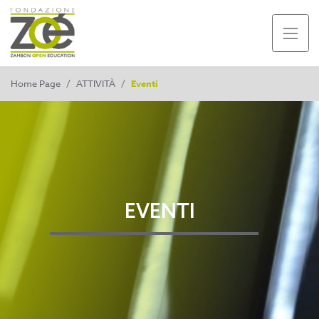
Home Page
/
ATTIVITÀ
/
Eventi
EVENTI