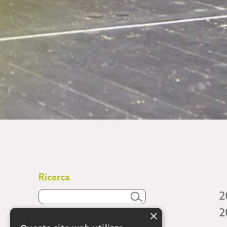
Ricerca
2
2
×
Attività