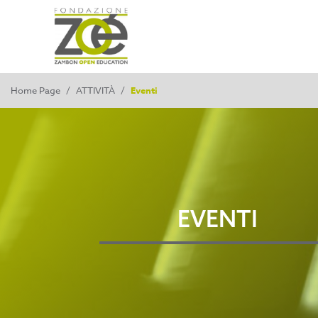
Home Page
/
ATTIVITÀ
/
Eventi
EVENTI