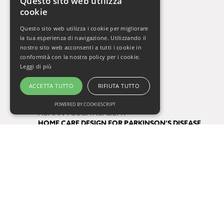
Questo sito web utilizza
cookie
La Settimana del Cervello
Gli Orizzonti della Salute
Questo sito web utilizza i cookie per migliorare
Vivere Sani, Vivere Bene 2009-2019
la tua esperienza di navigazione. Utilizzando il
Vivere Sani, Vivere Bene Online
nostro sito web acconsenti a tutti i cookie in
conformità con la nostra policy per i cookie.
Gli Appuntamenti della Salute
Leggi di più
Il Respiro di Oxy.gen
ACCETTA TUTTO
RIFIUTA TUTTO
Progetti
POWERED BY COOKIESCRIPT
HUMAN TOUCH ACADEMY
HOME CARE DESIGN FOR PARKINSON’S DISEASE
FUTURE BY QUALITY
Tag
salute
consigli di lettura
One Health
prevenzione
COVID-19