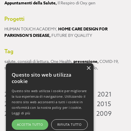
Appuntamenti della Salute
,
Il Respiro di Oxy.gen
Progetti
HUMAN TOUCH ACADEMY
,
HOME CARE DESIGN FOR
PARKINSON’S DISEASE
,
FUTURE BY QUALITY
Tag
salute
,
consigli di lettura
,
One Health
,
prevenzione
,
COVID-19
,
×
scienza
,
ricerca
,
Neuroscienze
,
ambiente
,
cervello
,
Questo sito web utilizza
cookie
Questo sito web utilizza i cookie per migliorare
2026
2025
2024
2023
2022
2021
la tua esperienza di navigazione. Utilizzando il
2020
2019
2018
2017
2016
2015
nostro sito web acconsenti a tutti i cookie in
conformità con la nostra policy per i cookie.
2014
2013
2012
2011
2010
2009
Leggi di più
ACCETTA TUTTO
RIFIUTA TUTTO