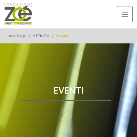
Home Page
/
ATTIVITÀ
/
Eventi
EVENTI