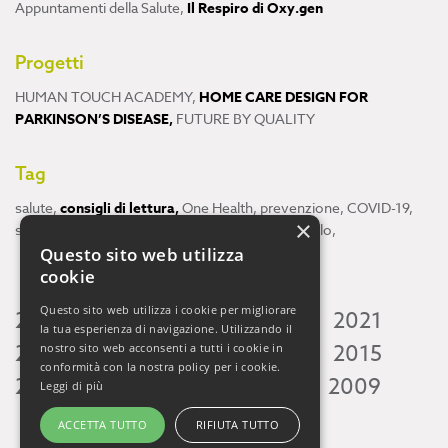
Appuntamenti della Salute
,
Il Respiro di Oxy.gen
Progetti
HUMAN TOUCH ACADEMY
,
HOME CARE DESIGN FOR
PARKINSON’S DISEASE
,
FUTURE BY QUALITY
Tag
salute
,
consigli di lettura
,
One Health
,
prevenzione
,
COVID-19
,
×
scienza
,
ricerca
,
Neuroscienze
,
ambiente
,
cervello
,
Questo sito web utilizza
cookie
Questo sito web utilizza i cookie per migliorare
2026
2025
2024
2023
2022
2021
la tua esperienza di navigazione. Utilizzando il
2020
2019
2018
2017
2016
2015
nostro sito web acconsenti a tutti i cookie in
conformità con la nostra policy per i cookie.
2014
2013
2012
2011
2010
2009
Leggi di più
ACCETTA TUTTO
RIFIUTA TUTTO