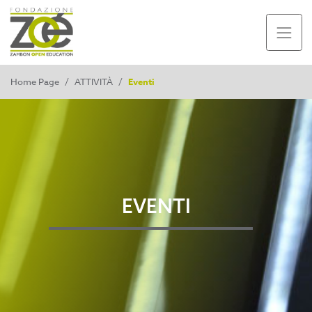
Home Page
/
ATTIVITÀ
/
Eventi
EVENTI