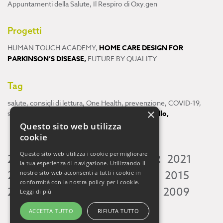
Appuntamenti della Salute
,
Il Respiro di Oxy.gen
Progetti
HUMAN TOUCH ACADEMY
,
HOME CARE DESIGN FOR
PARKINSON’S DISEASE
,
FUTURE BY QUALITY
Tag
salute
,
consigli di lettura
,
One Health
,
prevenzione
,
COVID-19
,
×
scienza
,
ricerca
,
Neuroscienze
,
ambiente
,
cervello
,
Questo sito web utilizza
cookie
Questo sito web utilizza i cookie per migliorare
2026
2025
2024
2023
2022
2021
la tua esperienza di navigazione. Utilizzando il
2020
2019
2018
2017
2016
2015
nostro sito web acconsenti a tutti i cookie in
conformità con la nostra policy per i cookie.
2014
2013
2012
2011
2010
2009
Leggi di più
ACCETTA TUTTO
RIFIUTA TUTTO