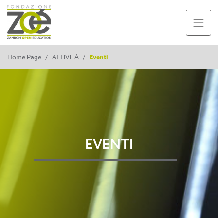
Home Page
/
ATTIVITÀ
/
Eventi
EVENTI