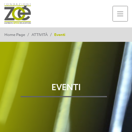
Home Page
/
ATTIVITÀ
/
Eventi
EVENTI