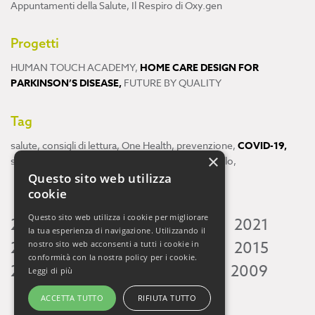
Appuntamenti della Salute
,
Il Respiro di Oxy.gen
Progetti
HUMAN TOUCH ACADEMY
,
HOME CARE DESIGN FOR
PARKINSON’S DISEASE
,
FUTURE BY QUALITY
Tag
salute
,
consigli di lettura
,
One Health
,
prevenzione
,
COVID-19
,
×
scienza
,
ricerca
,
Neuroscienze
,
ambiente
,
cervello
,
Questo sito web utilizza
cookie
Questo sito web utilizza i cookie per migliorare
2026
2025
2024
2023
2022
2021
la tua esperienza di navigazione. Utilizzando il
2020
2019
2018
2017
2016
2015
nostro sito web acconsenti a tutti i cookie in
conformità con la nostra policy per i cookie.
2014
2013
2012
2011
2010
2009
Leggi di più
ACCETTA TUTTO
RIFIUTA TUTTO