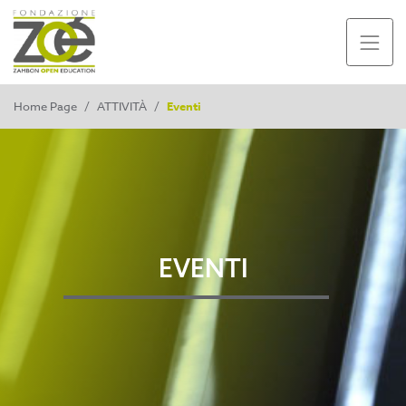
Home Page
/
ATTIVITÀ
/
Eventi
EVENTI