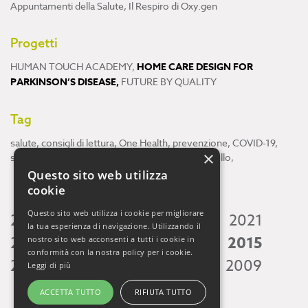
Appuntamenti della Salute
,
Il Respiro di Oxy.gen
Progetti
HUMAN TOUCH ACADEMY
,
HOME CARE DESIGN FOR
PARKINSON’S DISEASE
,
FUTURE BY QUALITY
Tag
salute
,
consigli di lettura
,
One Health
,
prevenzione
,
COVID-19
,
×
scienza
,
ricerca
,
Neuroscienze
,
ambiente
,
cervello
,
Questo sito web utilizza
cookie
Questo sito web utilizza i cookie per migliorare
2026
2025
2024
2023
2022
2021
la tua esperienza di navigazione. Utilizzando il
2020
2019
2018
2017
2016
2015
nostro sito web acconsenti a tutti i cookie in
conformità con la nostra policy per i cookie.
2014
2013
2012
2011
2010
2009
Leggi di più
ACCETTA TUTTO
RIFIUTA TUTTO