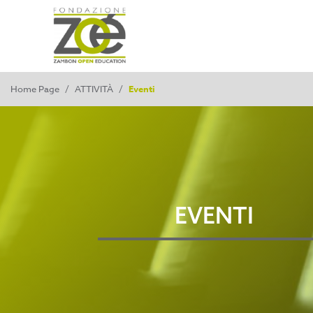
Home Page
/
ATTIVITÀ
/
Eventi
EVENTI