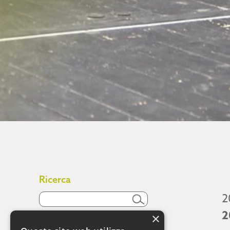
Ricerca
2
2
×
Attività