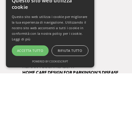
Questo sito web utilizza
cookie
La Settimana del Cervello
Gli Orizzonti della Salute
Questo sito web utilizza i cookie per migliorare
Vivere Sani, Vivere Bene 2009-2019
la tua esperienza di navigazione. Utilizzando il
Vivere Sani, Vivere Bene Online
nostro sito web acconsenti a tutti i cookie in
conformità con la nostra policy per i cookie.
Gli Appuntamenti della Salute
Leggi di più
Il Respiro di Oxy.gen
ACCETTA TUTTO
RIFIUTA TUTTO
Progetti
POWERED BY COOKIESCRIPT
HUMAN TOUCH ACADEMY
HOME CARE DESIGN FOR PARKINSON’S DISEASE
FUTURE BY QUALITY
Tag
salute
consigli di lettura
One Health
prevenzione
COVID-19