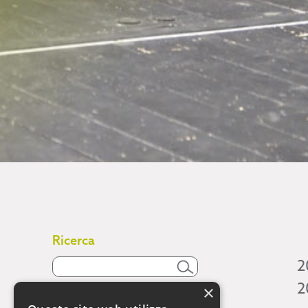
Ricerca
2
2
×
Attività