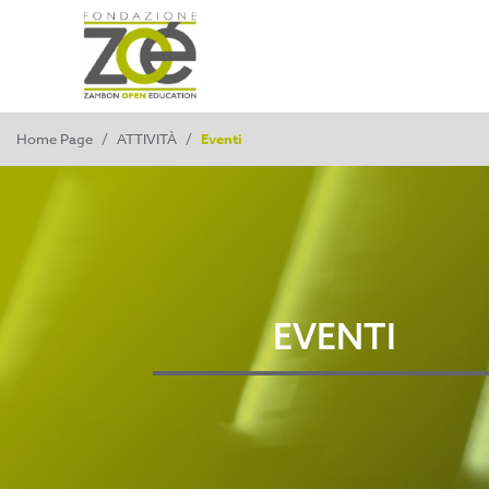
Home Page
/
ATTIVITÀ
/
Eventi
EVENTI