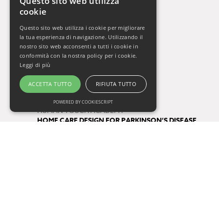
Questo sito web utilizza
cookie
La Settimana del Cervello
Gli Orizzonti della Salute
Questo sito web utilizza i cookie per migliorare
Vivere Sani, Vivere Bene 2009-2019
la tua esperienza di navigazione. Utilizzando il
Vivere Sani, Vivere Bene Online
nostro sito web acconsenti a tutti i cookie in
conformità con la nostra policy per i cookie.
Gli Appuntamenti della Salute
Leggi di più
Il Respiro di Oxy.gen
ACCETTA TUTTO
RIFIUTA TUTTO
Progetti
POWERED BY COOKIESCRIPT
HUMAN TOUCH ACADEMY
HOME CARE DESIGN FOR PARKINSON’S DISEASE
FUTURE BY QUALITY
Tag
salute
consigli di lettura
One Health
prevenzione
COVID-19