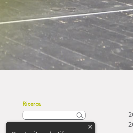
Ricerca
2
2
×
Attività