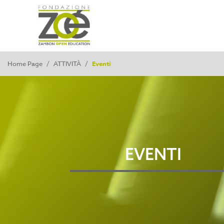
Home Page
/
ATTIVITÀ
/
Eventi
EVENTI