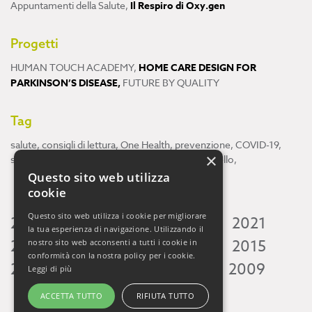
Appuntamenti della Salute
,
Il Respiro di Oxy.gen
Progetti
HUMAN TOUCH ACADEMY
,
HOME CARE DESIGN FOR
PARKINSON’S DISEASE
,
FUTURE BY QUALITY
Tag
salute
,
consigli di lettura
,
One Health
,
prevenzione
,
COVID-19
,
×
scienza
,
ricerca
,
Neuroscienze
,
ambiente
,
cervello
,
Questo sito web utilizza
cookie
Questo sito web utilizza i cookie per migliorare
2026
2025
2024
2023
2022
2021
la tua esperienza di navigazione. Utilizzando il
2020
2019
2018
2017
2016
2015
nostro sito web acconsenti a tutti i cookie in
conformità con la nostra policy per i cookie.
2014
2013
2012
2011
2010
2009
Leggi di più
ACCETTA TUTTO
RIFIUTA TUTTO