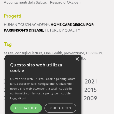
Appuntamenti della Salute
,
Il Respiro di Oxy.gen
Progetti
HUMAN TOUCH ACADEMY
,
HOME CARE DESIGN FOR
PARKINSON’S DISEASE
,
FUTURE BY QUALITY
Tag
salute
,
consigli di lettura
,
One Health
,
prevenzione
,
COVID-19
,
×
scienza
,
ricerca
,
Neuroscienze
,
ambiente
,
cervello
,
Questo sito web utilizza
cookie
Questo sito web utilizza i cookie per migliorare
2026
2025
2024
2023
2022
2021
la tua esperienza di navigazione. Utilizzando il
2020
2019
2018
2017
2016
2015
nostro sito web acconsenti a tutti i cookie in
conformità con la nostra policy per i cookie.
2014
2013
2012
2011
2010
2009
Leggi di più
ACCETTA TUTTO
RIFIUTA TUTTO