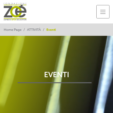
Home Page
/
ATTIVITÀ
/
Eventi
EVENTI