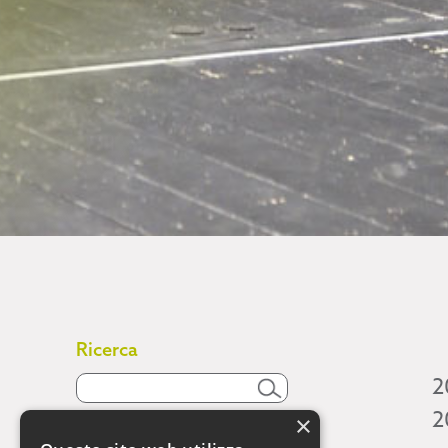
Ricerca
2
2
×
Attività