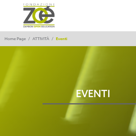
Home Page
/
ATTIVITÀ
/
Eventi
EVENTI