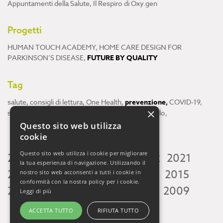
Appuntamenti della Salute
,
Il Respiro di Oxy.gen
Progetti
HUMAN TOUCH ACADEMY
,
HOME CARE DESIGN FOR
PARKINSON’S DISEASE
,
FUTURE BY QUALITY
Tag
salute
,
consigli di lettura
,
One Health
,
prevenzione
,
COVID-19
,
×
scienza
,
ricerca
,
Neuroscienze
,
ambiente
,
cervello
,
Questo sito web utilizza
cookie
Questo sito web utilizza i cookie per migliorare
2026
2025
2024
2023
2022
2021
la tua esperienza di navigazione. Utilizzando il
2020
2019
2018
2017
2016
2015
nostro sito web acconsenti a tutti i cookie in
conformità con la nostra policy per i cookie.
2014
2013
2012
2011
2010
2009
Leggi di più
ACCETTA TUTTO
RIFIUTA TUTTO