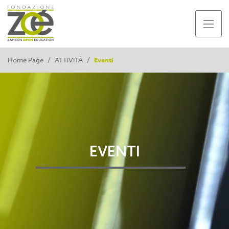
Home Page
/
ATTIVITÀ
/
Eventi
EVENTI