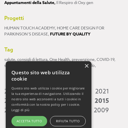
Appuntamenti della Salute
,
Il Respiro di Oxy.gen
Progetti
HUMAN TOUCH ACADEMY
,
HOME CARE DESIGN FOR
PARKINSON’S DISEASE
,
FUTURE BY QUALITY
Tag
salute
,
consigli di lettura
,
One Health
,
prevenzione
,
COVID-19
,
×
scienza
,
ricerca
,
Neuroscienze
,
ambiente
,
cervello
,
Questo sito web utilizza
cookie
Questo sito web utilizza i cookie per migliorare
2026
2025
2024
2023
2022
2021
la tua esperienza di navigazione. Utilizzando il
2020
2019
2018
2017
2016
2015
nostro sito web acconsenti a tutti i cookie in
conformità con la nostra policy per i cookie.
2014
2013
2012
2011
2010
2009
Leggi di più
ACCETTA TUTTO
RIFIUTA TUTTO