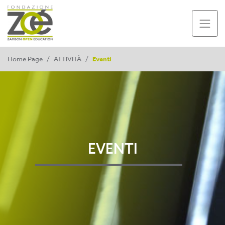
Home Page
/
ATTIVITÀ
/
Eventi
EVENTI