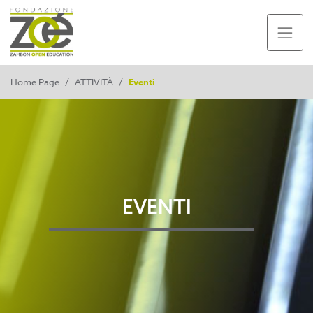
Home Page
/
ATTIVITÀ
/
Eventi
EVENTI