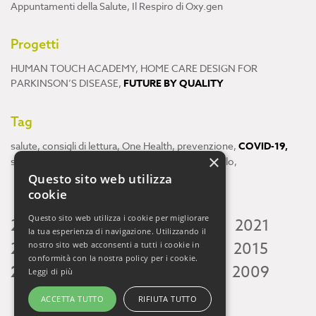
Appuntamenti della Salute
,
Il Respiro di Oxy.gen
Progetti
HUMAN TOUCH ACADEMY
,
HOME CARE DESIGN FOR
PARKINSON’S DISEASE
,
FUTURE BY QUALITY
Tag
salute
,
consigli di lettura
,
One Health
,
prevenzione
,
COVID-19
,
×
scienza
,
ricerca
,
Neuroscienze
,
ambiente
,
cervello
,
Questo sito web utilizza
cookie
Questo sito web utilizza i cookie per migliorare
2026
2025
2024
2023
2022
2021
la tua esperienza di navigazione. Utilizzando il
2020
2019
2018
2017
2016
2015
nostro sito web acconsenti a tutti i cookie in
conformità con la nostra policy per i cookie.
2014
2013
2012
2011
2010
2009
Leggi di più
ACCETTA TUTTO
RIFIUTA TUTTO