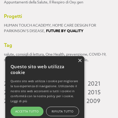
Appuntamenti della Salute
,
Il Respiro di Oxy.gen
Progetti
HUMAN TOUCH ACADEMY
,
HOME CARE DESIGN FOR
PARKINSON’S DISEASE
,
FUTURE BY QUALITY
Tag
salute
,
consigli di lettura
,
One Health
,
prevenzione
,
COVID-19
,
×
scienza
,
ricerca
,
Neuroscienze
,
ambiente
,
cervello
,
Questo sito web utilizza
cookie
Questo sito web utilizza i cookie per migliorare
2026
2025
2024
2023
2022
2021
la tua esperienza di navigazione. Utilizzando il
2020
2019
2018
2017
2016
2015
nostro sito web acconsenti a tutti i cookie in
conformità con la nostra policy per i cookie.
2014
2013
2012
2011
2010
2009
Leggi di più
ACCETTA TUTTO
RIFIUTA TUTTO