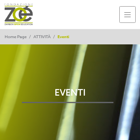
Home Page
/
ATTIVITÀ
/
Eventi
EVENTI