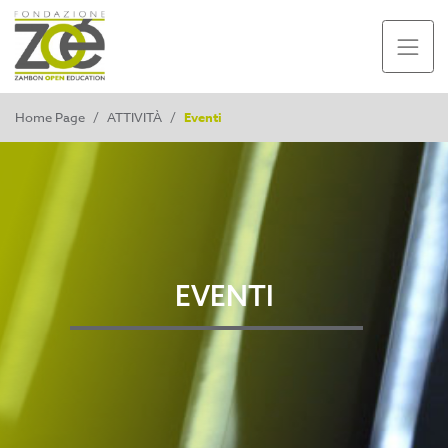
Home Page
/
ATTIVITÀ
/
Eventi
EVENTI