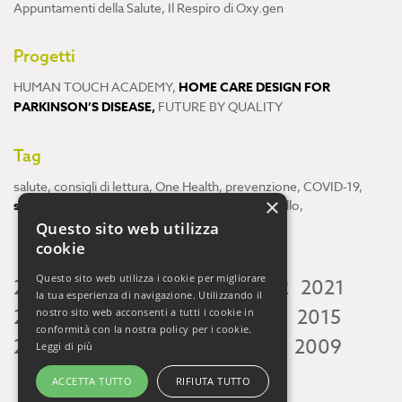
Appuntamenti della Salute
,
Il Respiro di Oxy.gen
Progetti
HUMAN TOUCH ACADEMY
,
HOME CARE DESIGN FOR
PARKINSON’S DISEASE
,
FUTURE BY QUALITY
Tag
salute
,
consigli di lettura
,
One Health
,
prevenzione
,
COVID-19
,
×
scienza
,
ricerca
,
Neuroscienze
,
ambiente
,
cervello
,
Questo sito web utilizza
cookie
Questo sito web utilizza i cookie per migliorare
2026
2025
2024
2023
2022
2021
la tua esperienza di navigazione. Utilizzando il
2020
2019
2018
2017
2016
2015
nostro sito web acconsenti a tutti i cookie in
conformità con la nostra policy per i cookie.
2014
2013
2012
2011
2010
2009
Leggi di più
ACCETTA TUTTO
RIFIUTA TUTTO