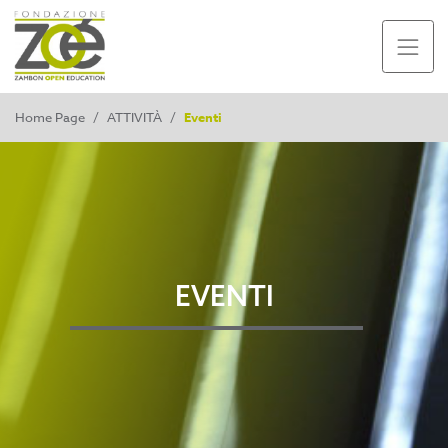
Home Page
/
ATTIVITÀ
/
Eventi
EVENTI