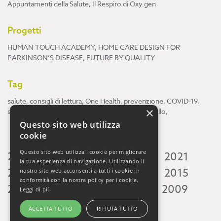
Appuntamenti della Salute
,
Il Respiro di Oxy.gen
Progetti
HUMAN TOUCH ACADEMY
,
HOME CARE DESIGN FOR
PARKINSON’S DISEASE
,
FUTURE BY QUALITY
Tag
salute
,
consigli di lettura
,
One Health
,
prevenzione
,
COVID-19
,
×
scienza
,
ricerca
,
Neuroscienze
,
ambiente
,
cervello
,
Questo sito web utilizza
cookie
Questo sito web utilizza i cookie per migliorare
2026
2025
2024
2023
2022
2021
la tua esperienza di navigazione. Utilizzando il
2020
2019
2018
2017
2016
2015
nostro sito web acconsenti a tutti i cookie in
conformità con la nostra policy per i cookie.
2014
2013
2012
2011
2010
2009
Leggi di più
ACCETTA TUTTO
RIFIUTA TUTTO