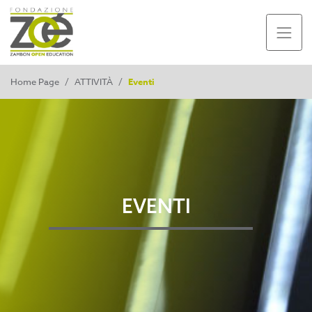
Home Page
/
ATTIVITÀ
/
Eventi
EVENTI