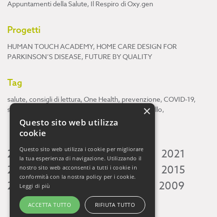
Appuntamenti della Salute
,
Il Respiro di Oxy.gen
Progetti
HUMAN TOUCH ACADEMY
,
HOME CARE DESIGN FOR
PARKINSON’S DISEASE
,
FUTURE BY QUALITY
Tag
salute
,
consigli di lettura
,
One Health
,
prevenzione
,
COVID-19
,
×
scienza
,
ricerca
,
Neuroscienze
,
ambiente
,
cervello
,
Questo sito web utilizza
cookie
Questo sito web utilizza i cookie per migliorare
2026
2025
2024
2023
2022
2021
la tua esperienza di navigazione. Utilizzando il
2020
2019
2018
2017
2016
2015
nostro sito web acconsenti a tutti i cookie in
conformità con la nostra policy per i cookie.
2014
2013
2012
2011
2010
2009
Leggi di più
ACCETTA TUTTO
RIFIUTA TUTTO