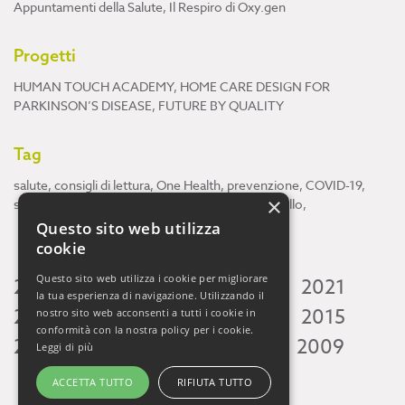
Appuntamenti della Salute
,
Il Respiro di Oxy.gen
Progetti
HUMAN TOUCH ACADEMY
,
HOME CARE DESIGN FOR
PARKINSON’S DISEASE
,
FUTURE BY QUALITY
Tag
salute
,
consigli di lettura
,
One Health
,
prevenzione
,
COVID-19
,
×
scienza
,
ricerca
,
Neuroscienze
,
ambiente
,
cervello
,
Questo sito web utilizza
cookie
Questo sito web utilizza i cookie per migliorare
2026
2025
2024
2023
2022
2021
la tua esperienza di navigazione. Utilizzando il
2020
2019
2018
2017
2016
2015
nostro sito web acconsenti a tutti i cookie in
conformità con la nostra policy per i cookie.
2014
2013
2012
2011
2010
2009
Leggi di più
ACCETTA TUTTO
RIFIUTA TUTTO