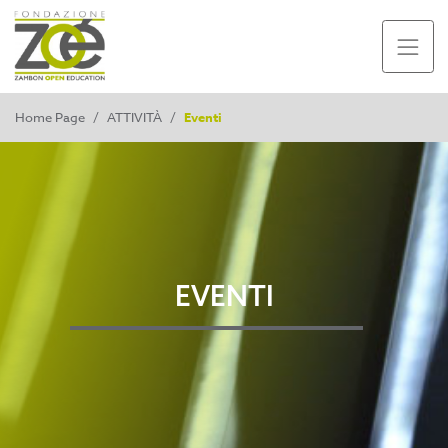
Home Page
/
ATTIVITÀ
/
Eventi
EVENTI