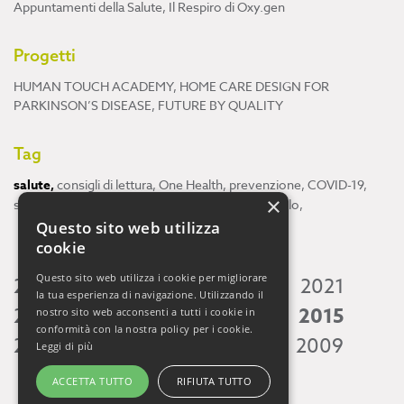
Appuntamenti della Salute
,
Il Respiro di Oxy.gen
Progetti
HUMAN TOUCH ACADEMY
,
HOME CARE DESIGN FOR
PARKINSON’S DISEASE
,
FUTURE BY QUALITY
Tag
salute
,
consigli di lettura
,
One Health
,
prevenzione
,
COVID-19
,
×
scienza
,
ricerca
,
Neuroscienze
,
ambiente
,
cervello
,
Questo sito web utilizza
cookie
Questo sito web utilizza i cookie per migliorare
2026
2025
2024
2023
2022
2021
la tua esperienza di navigazione. Utilizzando il
2020
2019
2018
2017
2016
2015
nostro sito web acconsenti a tutti i cookie in
conformità con la nostra policy per i cookie.
2014
2013
2012
2011
2010
2009
Leggi di più
ACCETTA TUTTO
RIFIUTA TUTTO