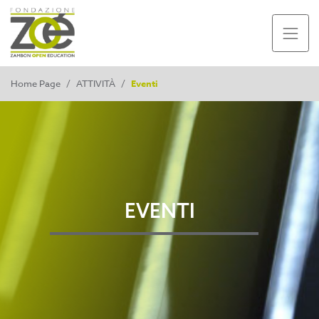
Home Page
/
ATTIVITÀ
/
Eventi
EVENTI