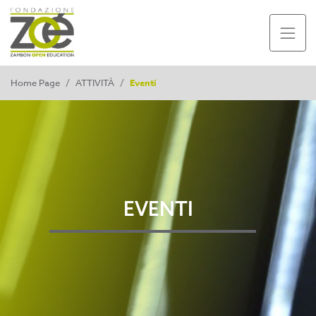
Home Page
/
ATTIVITÀ
/
Eventi
EVENTI