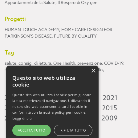
Appuntamenti della Salute
,
Il Respiro di Oxy.gen
Progetti
HUMAN TOUCH ACADEMY
,
HOME CARE DESIGN FOR
PARKINSON’S DISEASE
,
FUTURE BY QUALITY
Tag
salute
,
consigli di lettura
,
One Health
,
prevenzione
,
COVID-19
,
×
scienza
,
ricerca
,
Neuroscienze
,
ambiente
,
cervello
,
Questo sito web utilizza
cookie
Questo sito web utilizza i cookie per migliorare
2026
2025
2024
2023
2022
2021
la tua esperienza di navigazione. Utilizzando il
2020
2019
2018
2017
2016
2015
nostro sito web acconsenti a tutti i cookie in
conformità con la nostra policy per i cookie.
2014
2013
2012
2011
2010
2009
Leggi di più
ACCETTA TUTTO
RIFIUTA TUTTO