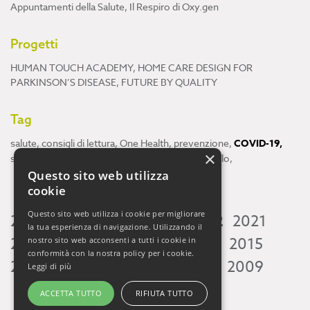
Appuntamenti della Salute
,
Il Respiro di Oxy.gen
Progetti
HUMAN TOUCH ACADEMY
,
HOME CARE DESIGN FOR
PARKINSON’S DISEASE
,
FUTURE BY QUALITY
Tag
salute
,
consigli di lettura
,
One Health
,
prevenzione
,
COVID-19
,
×
scienza
,
ricerca
,
Neuroscienze
,
ambiente
,
cervello
,
Questo sito web utilizza
cookie
Questo sito web utilizza i cookie per migliorare
2026
2025
2024
2023
2022
2021
la tua esperienza di navigazione. Utilizzando il
2020
2019
2018
2017
2016
2015
nostro sito web acconsenti a tutti i cookie in
conformità con la nostra policy per i cookie.
2014
2013
2012
2011
2010
2009
Leggi di più
ACCETTA TUTTO
RIFIUTA TUTTO