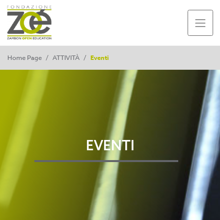
Home Page
/
ATTIVITÀ
/
Eventi
EVENTI