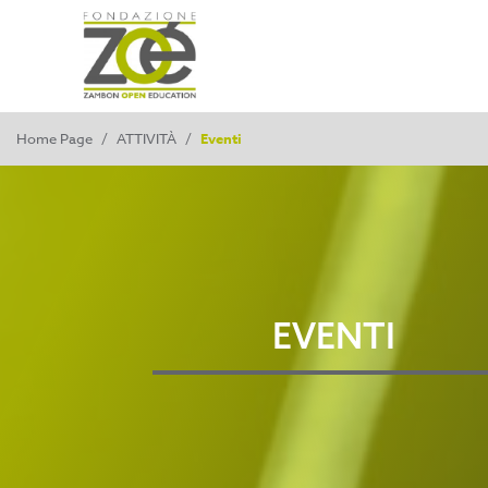
Home Page
/
ATTIVITÀ
/
Eventi
EVENTI