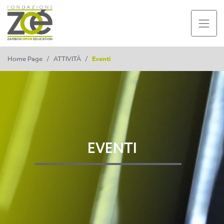
Home Page
/
ATTIVITÀ
/
Eventi
EVENTI