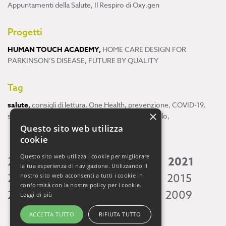
Appuntamenti della Salute
,
Il Respiro di Oxy.gen
Progetti
HUMAN TOUCH ACADEMY
,
HOME CARE DESIGN FOR
PARKINSON’S DISEASE
,
FUTURE BY QUALITY
Tag
salute
,
consigli di lettura
,
One Health
,
prevenzione
,
COVID-19
,
×
scienza
,
ricerca
,
Neuroscienze
,
ambiente
,
cervello
,
Questo sito web utilizza
cookie
Questo sito web utilizza i cookie per migliorare
2026
2025
2024
2023
2022
2021
la tua esperienza di navigazione. Utilizzando il
2020
2019
2018
2017
2016
2015
nostro sito web acconsenti a tutti i cookie in
conformità con la nostra policy per i cookie.
2014
2013
2012
2011
2010
2009
Leggi di più
ACCETTA TUTTO
RIFIUTA TUTTO