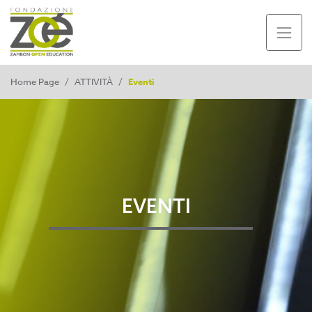
Home Page
/
ATTIVITÀ
/
Eventi
EVENTI