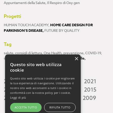
Appuntamenti della Salute
,
Il Respiro di Oxy.gen
Progetti
HUMAN TOUCH ACADEMY
,
HOME CARE DESIGN FOR
PARKINSON’S DISEASE
,
FUTURE BY QUALITY
Tag
salute
,
consigli di lettura
,
One Health
,
prevenzione
,
COVID-19
,
×
scienza
,
ricerca
,
Neuroscienze
,
ambiente
,
cervello
,
Questo sito web utilizza
cookie
Questo sito web utilizza i cookie per migliorare
2026
2025
2024
2023
2022
2021
la tua esperienza di navigazione. Utilizzando il
2020
2019
2018
2017
2016
2015
nostro sito web acconsenti a tutti i cookie in
conformità con la nostra policy per i cookie.
2014
2013
2012
2011
2010
2009
Leggi di più
ACCETTA TUTTO
RIFIUTA TUTTO