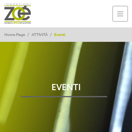
Home Page
/
ATTIVITÀ
/
Eventi
EVENTI