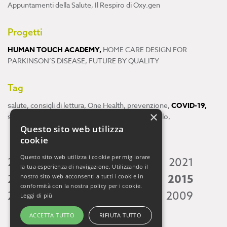
Appuntamenti della Salute
,
Il Respiro di Oxy.gen
Progetti
HUMAN TOUCH ACADEMY
,
HOME CARE DESIGN FOR
PARKINSON’S DISEASE
,
FUTURE BY QUALITY
Tag
salute
,
consigli di lettura
,
One Health
,
prevenzione
,
COVID-19
,
×
scienza
,
ricerca
,
Neuroscienze
,
ambiente
,
cervello
,
Questo sito web utilizza
cookie
Questo sito web utilizza i cookie per migliorare
2026
2025
2024
2023
2022
2021
la tua esperienza di navigazione. Utilizzando il
2020
2019
2018
2017
2016
2015
nostro sito web acconsenti a tutti i cookie in
conformità con la nostra policy per i cookie.
2014
2013
2012
2011
2010
2009
Leggi di più
ACCETTA TUTTO
RIFIUTA TUTTO