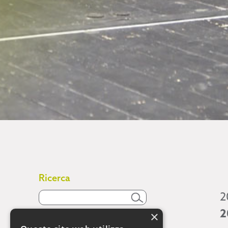
Ricerca
2
2
×
Attività