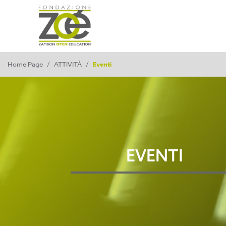
Home Page
/
ATTIVITÀ
/
Eventi
EVENTI