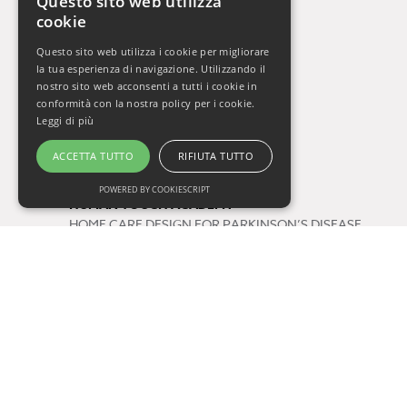
Questo sito web utilizza
cookie
La Settimana del Cervello
Gli Orizzonti della Salute
Questo sito web utilizza i cookie per migliorare
Vivere Sani, Vivere Bene 2009-2019
la tua esperienza di navigazione. Utilizzando il
Vivere Sani, Vivere Bene Online
nostro sito web acconsenti a tutti i cookie in
conformità con la nostra policy per i cookie.
Gli Appuntamenti della Salute
Leggi di più
Il Respiro di Oxy.gen
ACCETTA TUTTO
RIFIUTA TUTTO
Progetti
POWERED BY COOKIESCRIPT
HUMAN TOUCH ACADEMY
HOME CARE DESIGN FOR PARKINSON’S DISEASE
FUTURE BY QUALITY
Tag
salute
consigli di lettura
One Health
prevenzione
COVID-19