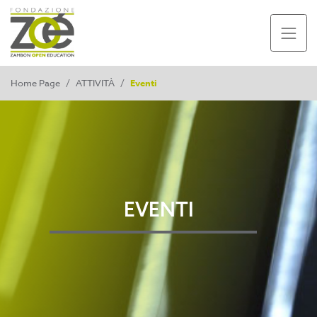
Home Page
/
ATTIVITÀ
/
Eventi
EVENTI