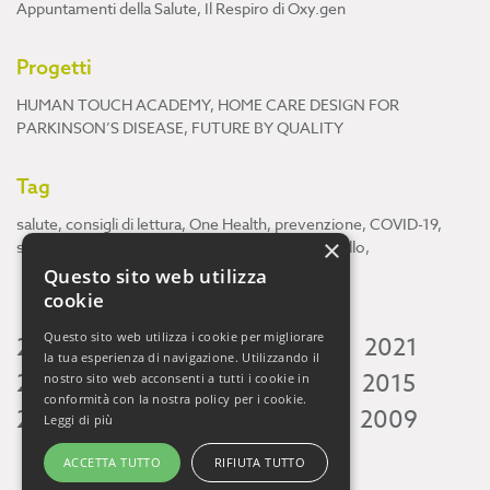
Appuntamenti della Salute
,
Il Respiro di Oxy.gen
Progetti
HUMAN TOUCH ACADEMY
,
HOME CARE DESIGN FOR
PARKINSON’S DISEASE
,
FUTURE BY QUALITY
Tag
salute
,
consigli di lettura
,
One Health
,
prevenzione
,
COVID-19
,
×
scienza
,
ricerca
,
Neuroscienze
,
ambiente
,
cervello
,
Questo sito web utilizza
cookie
Questo sito web utilizza i cookie per migliorare
2026
2025
2024
2023
2022
2021
la tua esperienza di navigazione. Utilizzando il
2020
2019
2018
2017
2016
2015
nostro sito web acconsenti a tutti i cookie in
conformità con la nostra policy per i cookie.
2014
2013
2012
2011
2010
2009
Leggi di più
ACCETTA TUTTO
RIFIUTA TUTTO