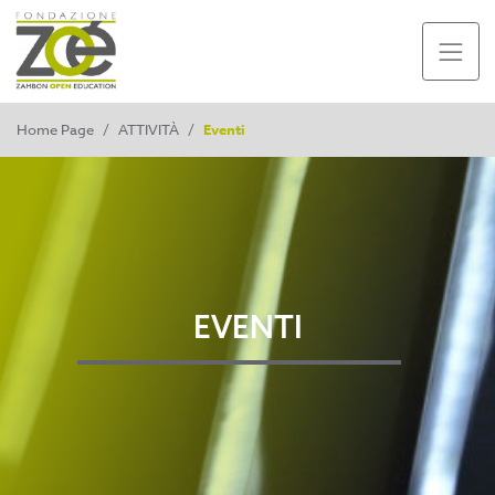
Home Page
/
ATTIVITÀ
/
Eventi
EVENTI