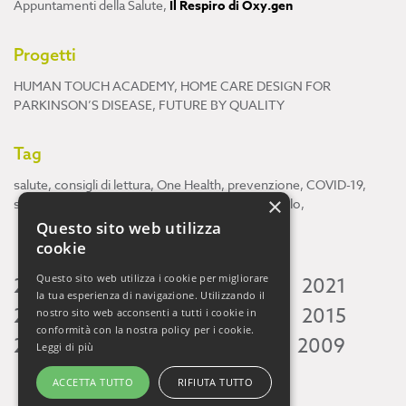
Appuntamenti della Salute
,
Il Respiro di Oxy.gen
Progetti
HUMAN TOUCH ACADEMY
,
HOME CARE DESIGN FOR
PARKINSON’S DISEASE
,
FUTURE BY QUALITY
Tag
salute
,
consigli di lettura
,
One Health
,
prevenzione
,
COVID-19
,
×
scienza
,
ricerca
,
Neuroscienze
,
ambiente
,
cervello
,
Questo sito web utilizza
cookie
Questo sito web utilizza i cookie per migliorare
2026
2025
2024
2023
2022
2021
la tua esperienza di navigazione. Utilizzando il
2020
2019
2018
2017
2016
2015
nostro sito web acconsenti a tutti i cookie in
conformità con la nostra policy per i cookie.
2014
2013
2012
2011
2010
2009
Leggi di più
ACCETTA TUTTO
RIFIUTA TUTTO