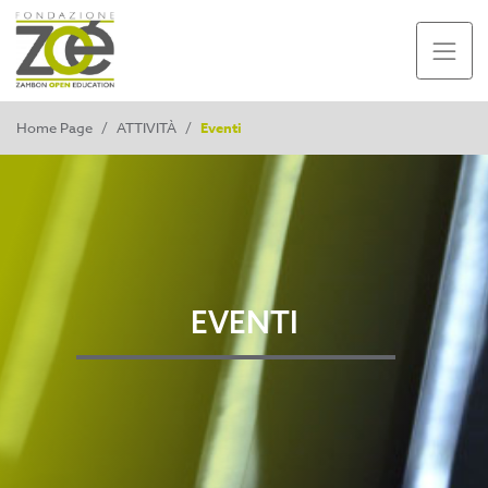
Home Page
/
ATTIVITÀ
/
Eventi
EVENTI