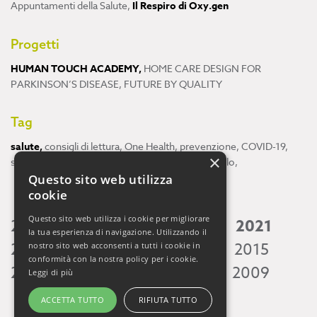
Appuntamenti della Salute
,
Il Respiro di Oxy.gen
Progetti
HUMAN TOUCH ACADEMY
,
HOME CARE DESIGN FOR
PARKINSON’S DISEASE
,
FUTURE BY QUALITY
Tag
salute
,
consigli di lettura
,
One Health
,
prevenzione
,
COVID-19
,
×
scienza
,
ricerca
,
Neuroscienze
,
ambiente
,
cervello
,
Questo sito web utilizza
cookie
Questo sito web utilizza i cookie per migliorare
2026
2025
2024
2023
2022
2021
la tua esperienza di navigazione. Utilizzando il
2020
2019
2018
2017
2016
2015
nostro sito web acconsenti a tutti i cookie in
conformità con la nostra policy per i cookie.
2014
2013
2012
2011
2010
2009
Leggi di più
ACCETTA TUTTO
RIFIUTA TUTTO