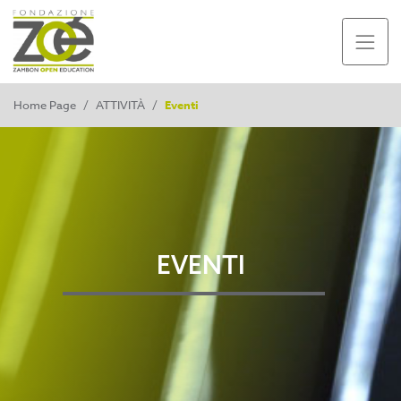
Home Page
/
ATTIVITÀ
/
Eventi
EVENTI