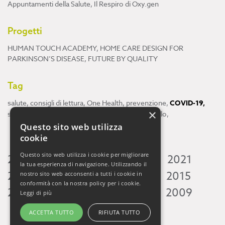
Appuntamenti della Salute
,
Il Respiro di Oxy.gen
Progetti
HUMAN TOUCH ACADEMY
,
HOME CARE DESIGN FOR
PARKINSON’S DISEASE
,
FUTURE BY QUALITY
Tag
salute
,
consigli di lettura
,
One Health
,
prevenzione
,
COVID-19
,
×
scienza
,
ricerca
,
Neuroscienze
,
ambiente
,
cervello
,
Questo sito web utilizza
cookie
Questo sito web utilizza i cookie per migliorare
2026
2025
2024
2023
2022
2021
la tua esperienza di navigazione. Utilizzando il
2020
2019
2018
2017
2016
2015
nostro sito web acconsenti a tutti i cookie in
conformità con la nostra policy per i cookie.
2014
2013
2012
2011
2010
2009
Leggi di più
ACCETTA TUTTO
RIFIUTA TUTTO