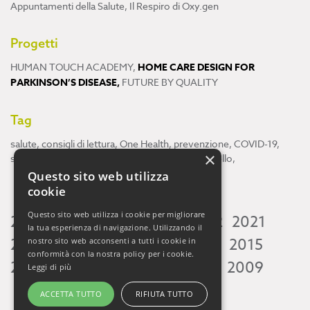
Appuntamenti della Salute
,
Il Respiro di Oxy.gen
Progetti
HUMAN TOUCH ACADEMY
,
HOME CARE DESIGN FOR
PARKINSON’S DISEASE
,
FUTURE BY QUALITY
Tag
salute
,
consigli di lettura
,
One Health
,
prevenzione
,
COVID-19
,
×
scienza
,
ricerca
,
Neuroscienze
,
ambiente
,
cervello
,
Questo sito web utilizza
cookie
Questo sito web utilizza i cookie per migliorare
2026
2025
2024
2023
2022
2021
la tua esperienza di navigazione. Utilizzando il
2020
2019
2018
2017
2016
2015
nostro sito web acconsenti a tutti i cookie in
conformità con la nostra policy per i cookie.
2014
2013
2012
2011
2010
2009
Leggi di più
ACCETTA TUTTO
RIFIUTA TUTTO