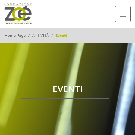
Home Page
/
ATTIVITÀ
/
Eventi
EVENTI